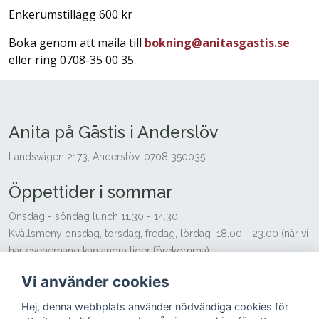
Enkerumstillägg 600 kr
Boka genom att maila till
bokning@anitasgastis.se
eller ring 0708-35 00 35.
Anita på Gästis i Anderslöv
Landsvägen 2173, Anderslöv, 0708 350035
Öppettider i sommar
Onsdag - söndag lunch 11.30 - 14.30
Kvällsmeny onsdag, torsdag, fredag, lördag 18.00 - 23.00 (när vi
har evenemang kan andra tider förekomma)
Söndag 12.00 - 16.00
Vi använder cookies
Vi tar gärna emot beställningar på andra tider för sällskap över 20
personer.
Hej, denna webbplats använder nödvändiga cookies för