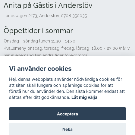
Anita på Gästis i Anderslöv
Landsvägen 2173, Anderslöv, 0708 350035
Öppettider i sommar
Onsdag - söndag lunch 11.30 - 14.30
Kvällsmeny onsdag, torsdag, fredag, lördag 18.00 - 23.00 (när vi
har evenemang kan andra tider förekomma)
Söndag 12.00 - 16.00
Vi använder cookies
Vi tar gärna emot beställningar på andra tider för sällskap över 20
personer.
Hej, denna webbplats använder nödvändiga cookies för
Hjälp med hemsidan - Ljusblå Media
att siten skall fungera och spårnings cookies för att
förstå hur du använder den. Den sista kommer endast att
sättas efter ditt godkännande.
Låt mig välja
Acceptera
© Copyright 2024
Anita på Gästis i Anderslöv
Neka