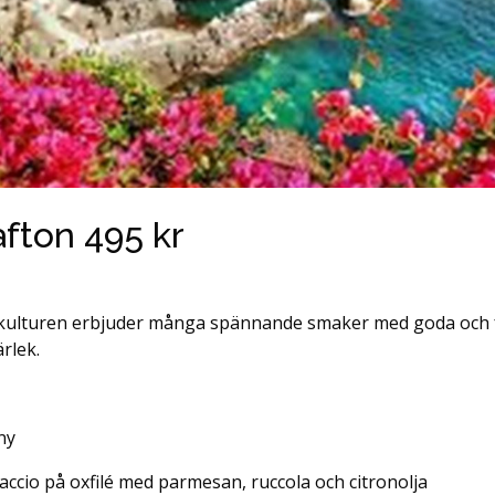
afton 495 kr
tkulturen erbjuder många spännande smaker med goda och 
rlek.
ny
accio på oxfilé med parmesan, ruccola och citronolja