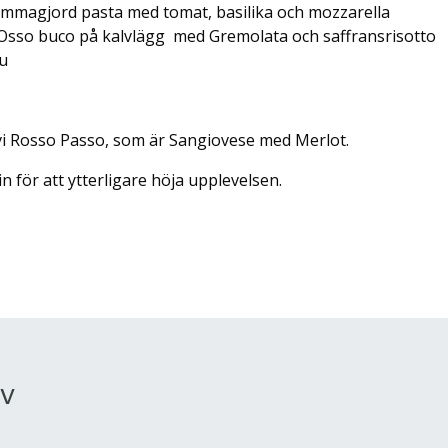
mmagjord pasta med tomat, basilika och mozzarella
Osso buco på kalvlägg med Gremolata och saffransrisotto
u
r vi Rosso Passo, som är Sangiovese med Merlot.
vin för att ytterligare höja upplevelsen.
öv